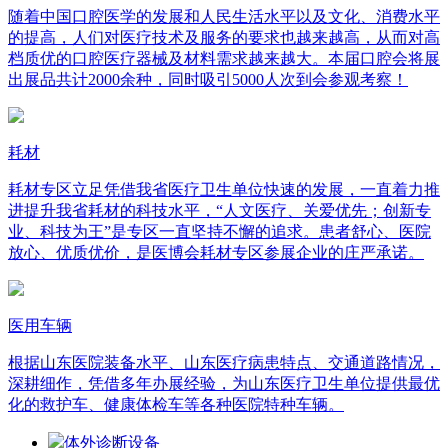
随着中国口腔医学的发展和人民生活水平以及文化、消费水平
的提高，人们对医疗技术及服务的要求也越来越高，从而对高
档质优的口腔医疗器械及材料需求越来越大。本届口腔会将展
出展品共计2000余种，同时吸引5000人次到会参观考察！
耗材
耗材专区立足凭借我省医疗卫生单位快速的发展，一直着力推
进提升我省耗材的科技水平，“人文医疗、关爱优先；创新专
业、科技为王”是专区一直坚持不懈的追求。患者舒心、医院
放心、优质优价，是医博会耗材专区参展企业的庄严承诺。
医用车辆
根据山东医院装备水平、山东医疗病患特点、交通道路情况，
深耕细作，凭借多年办展经验，为山东医疗卫生单位提供最优
化的救护车、健康体检车等各种医院特种车辆。
体外诊断设备