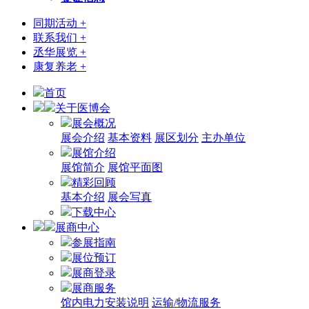
同期活动 +
联系我们 +
丞华展览 +
康复养老 +
首页
关于医博会
展会概况
展会介绍
基本资料
展区划分
主办单位
展馆介绍
展馆简介
展馆平面图
精彩回顾
基本介绍
展会写真
下载中心
展商中心
参展指南
展位预订
展商登录
展商服务
馆内电力安装说明
运输/物流服务