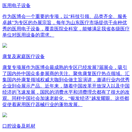
医用电子设备
作为医博会一个重要的专项，以“科技引领、品类齐全、服务
卓越”为专区的办展宗旨，每年为山东医疗市场提供千余种优
秀的医用电子设备，覆盖医院全科室，能够满足我省各级医疗
单位对医用设备的需求。
康复及家庭医疗设备
康复专项展作为医博会最成熟的专区已经发展7届展会，吸引
了国内外中国众多参展商的关注。聚焦康复医疗热点领域。汇
集国内外康复领域权威大咖到会做主旨演讲，邀请行业内优秀
企业到会展示产品。近年来，随着中国改革开放深入以及中国
经济的飞速发展，国民的消费水平和消费理念都有了很大的改
观。同样中国社会加速老龄化，“银发经济”越发耀眼。这些都
促使着家用医疗器械行业的蓬勃发展。
口腔设备及耗材