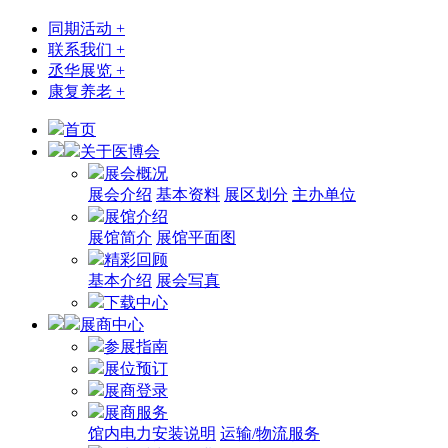
同期活动 +
联系我们 +
丞华展览 +
康复养老 +
首页
关于医博会
展会概况
展会介绍
基本资料
展区划分
主办单位
展馆介绍
展馆简介
展馆平面图
精彩回顾
基本介绍
展会写真
下载中心
展商中心
参展指南
展位预订
展商登录
展商服务
馆内电力安装说明
运输/物流服务