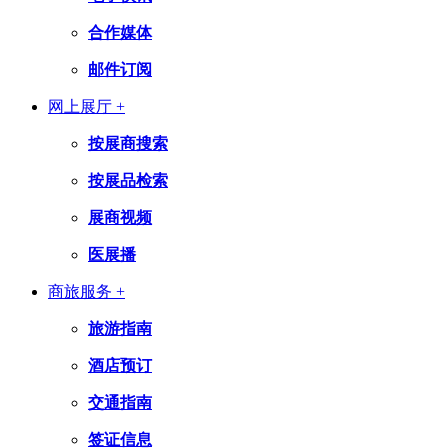
合作媒体
邮件订阅
网上展厅 +
按展商搜索
按展品检索
展商视频
医展播
商旅服务 +
旅游指南
酒店预订
交通指南
签证信息